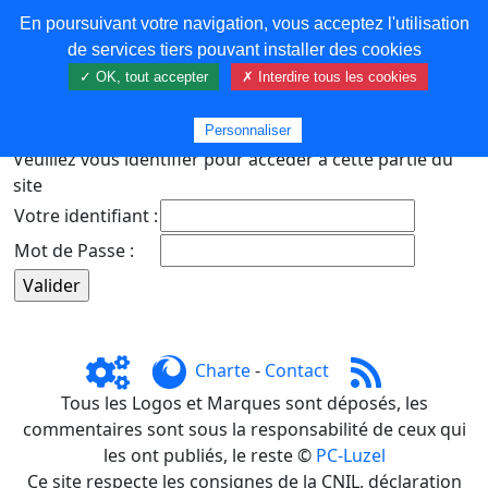
En poursuivant votre navigation, vous acceptez l'utilisation
COREMA
de services tiers pouvant installer des cookies
✓ OK, tout accepter
✗ Interdire tous les cookies
Plus de contenu
Personnaliser
Veuillez vous identifier pour accéder à cette partie du
site
Votre identifiant :
Mot de Passe :
Charte
-
Contact
Tous les Logos et Marques sont déposés, les
commentaires sont sous la responsabilité de ceux qui
les ont publiés, le reste ©
PC-Luzel
Ce site respecte les consignes de la CNIL, déclaration