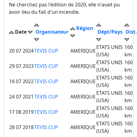
Ne cherchez pas l'édition de 2020, elle n'avait pu
avoir lieu du fait d'un incendie.
Région
Date
Organisateur
Dépt/Pays
Dist.
ETATS UNIS
160
20 07 2024
TEVIS CUP
AMERIQUE
(USA)
km
ETATS UNIS
160
29 07 2023
TEVIS CUP
AMERIQUE
(USA)
km
ETATS UNIS
160
16 07 2022
TEVIS CUP
AMERIQUE
(USA)
km
ETATS UNIS
160
24 07 2021
TEVIS CUP
AMERIQUE
(USA)
km
ETATS UNIS
160
17 08 2019
TEVIS CUP
AMERIQUE
(USA)
km
ETATS UNIS
160
28 07 2018
TEVIS CUP
AMERIQUE
(USA)
km