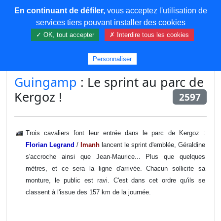
En continuant de défiler,
vous acceptez l'utilisation de
COREMA
services tiers pouvant installer des cookies
✓ OK, tout accepter
✗ Interdire tous les cookies
Plus de contenu
Personnaliser
Guingamp
: Le sprint au parc de
Kergoz !
2597
Trois cavaliers font leur entrée dans le parc de Kergoz :
Florian Legrand
/
Imanh
lancent le sprint d'emblée, Géraldine
s'accroche ainsi que Jean-Maurice... Plus que quelques
mètres, et ce sera la ligne d'arrivée. Chacun sollicite sa
monture, le public est ravi. C'est dans cet ordre qu'ils se
classent à l'issue des 157 km de la journée.