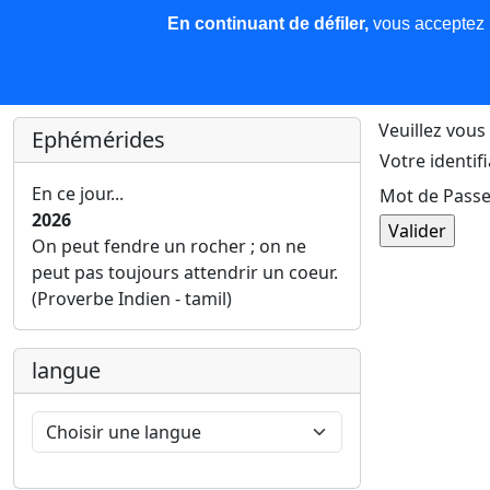
En continuant de défiler,
vous acceptez l'
COREMA
Les nouvelles
Base de données
Plu
Finir c'est gagner !
Veuillez vous 
Ephémérides
Votre identifi
En ce jour...
Mot de Passe
2026
On peut fendre un rocher ; on ne
peut pas toujours attendrir un coeur.
(Proverbe Indien - tamil)
langue