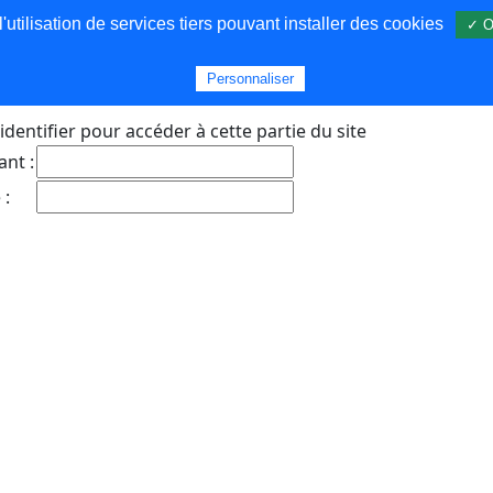
utilisation de services tiers pouvant installer des cookies
✓ O
s
Personnaliser
identifier pour accéder à cette partie du site
ant :
 :