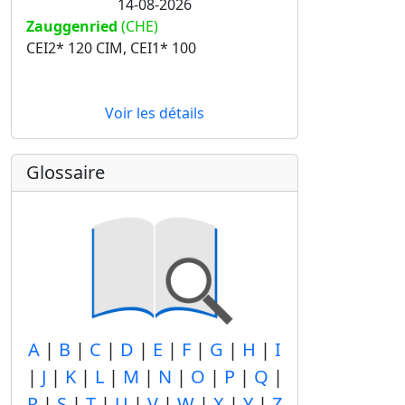
14-08-2026
Zauggenried
(CHE)
CEI2* 120 CIM, CEI1* 100
Voir les détails
Glossaire
A
|
B
|
C
|
D
|
E
|
F
|
G
|
H
|
I
|
J
|
K
|
L
|
M
|
N
|
O
|
P
|
Q
|
R
|
S
|
T
|
U
|
V
|
W
|
X
|
Y
|
Z