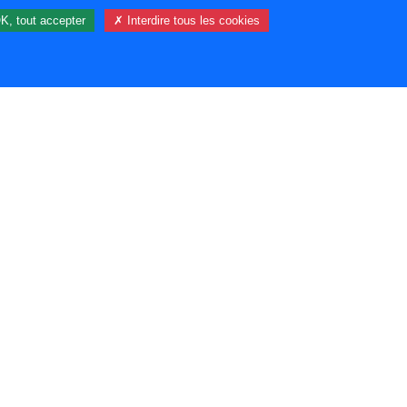
K, tout accepter
✗ Interdire tous les cookies
69 visiteur(s) et 0 membre(s) en ligne.