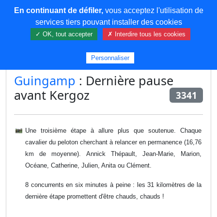
En continuant de défiler,
vous acceptez l'utilisation de
COREMA
services tiers pouvant installer des cookies
✓ OK, tout accepter
✗ Interdire tous les cookies
Plus de contenu
Personnaliser
Guingamp
: Dernière pause
avant Kergoz
3341
Une troisième étape à allure plus que soutenue. Chaque
cavalier du peloton cherchant à relancer en permanence (16,76
km de moyenne). Annick Thépault, Jean-Marie, Marion,
Océane, Catherine, Julien, Anita ou Clément.
8 concurrents en six minutes à peine : les 31 kilomètres de la
dernière étape promettent d'être chauds, chauds !