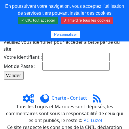
En poursuivant votre navigation, vous acceptez l'utilisation
COREMA
de services tiers pouvant installer des cookies
✓ OK, tout accepter
✗ Interdire tous les cookies
Plus de contenu
Personnaliser
Veuillez vous identifier pour accéder à cette partie du
site
Votre identifiant :
Mot de Passe :
Charte
-
Contact
Tous les Logos et Marques sont déposés, les
commentaires sont sous la responsabilité de ceux qui
les ont publiés, le reste ©
PC-Luzel
Ce site respecte les consignes de la CNIL, déclaration