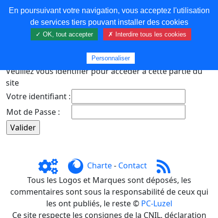
En poursuivant votre navigation, vous acceptez l'utilisation
COREMA
de services tiers pouvant installer des cookies
✓ OK, tout accepter
✗ Interdire tous les cookies
Plus de contenu
Personnaliser
Veuillez vous identifier pour accéder à cette partie du
site
Votre identifiant :
Mot de Passe :
Charte
-
Contact
Tous les Logos et Marques sont déposés, les
commentaires sont sous la responsabilité de ceux qui
les ont publiés, le reste ©
PC-Luzel
Ce site respecte les consignes de la CNIL, déclaration