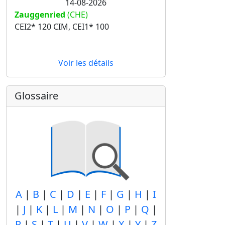
14-08-2026
Zauggenried
(CHE)
CEI2* 120 CIM, CEI1* 100
Voir les détails
Glossaire
A
|
B
|
C
|
D
|
E
|
F
|
G
|
H
|
I
|
J
|
K
|
L
|
M
|
N
|
O
|
P
|
Q
|
R
|
S
|
T
|
U
|
V
|
W
|
X
|
Y
|
Z