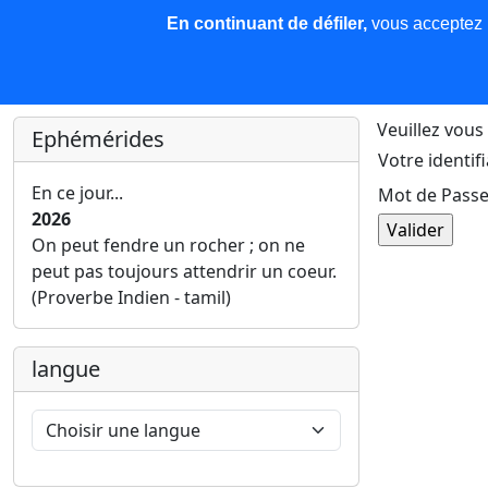
En continuant de défiler,
vous acceptez l'
COREMA
Les nouvelles
Base de données
Plu
Finir c'est gagner !
Veuillez vous 
Ephémérides
Votre identifi
En ce jour...
Mot de Passe
2026
On peut fendre un rocher ; on ne
peut pas toujours attendrir un coeur.
(Proverbe Indien - tamil)
langue