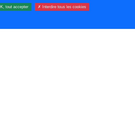
K, tout accepter
✗ Interdire tous les cookies
29 visiteur(s) et 0 membre(s) en ligne.