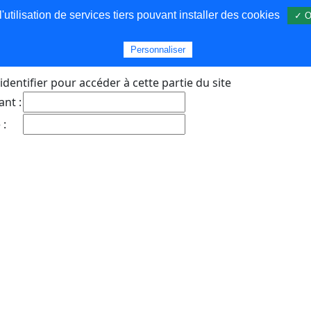
utilisation de services tiers pouvant installer des cookies
✓ O
s
Personnaliser
identifier pour accéder à cette partie du site
ant :
 :