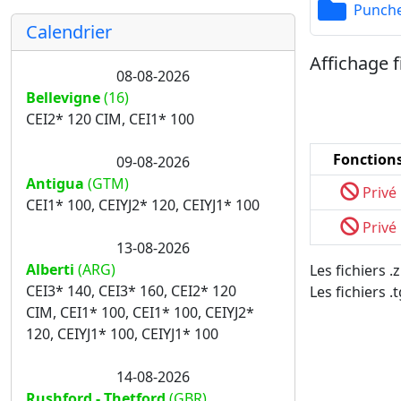
Punch
Calendrier
Affichage f
08-08-2026
Bellevigne
(16)
CEI2* 120 CIM, CEI1* 100
Fonction
09-08-2026
Antigua
(GTM)
Privé
CEI1* 100, CEIYJ2* 120, CEIYJ1* 100
Privé
13-08-2026
Alberti
(ARG)
Les fichiers 
CEI3* 140, CEI3* 160, CEI2* 120
Les fichiers .
CIM, CEI1* 100, CEI1* 100, CEIYJ2*
120, CEIYJ1* 100, CEIYJ1* 100
14-08-2026
Rushford - Thetford
(GBR)