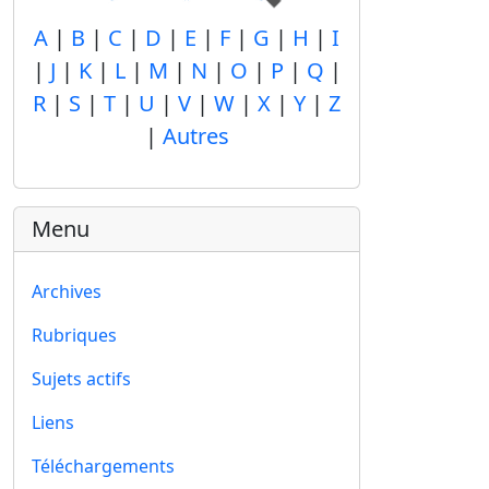
A
|
B
|
C
|
D
|
E
|
F
|
G
|
H
|
I
|
J
|
K
|
L
|
M
|
N
|
O
|
P
|
Q
|
R
|
S
|
T
|
U
|
V
|
W
|
X
|
Y
|
Z
|
Autres
Menu
Archives
Rubriques
Sujets actifs
Liens
Téléchargements