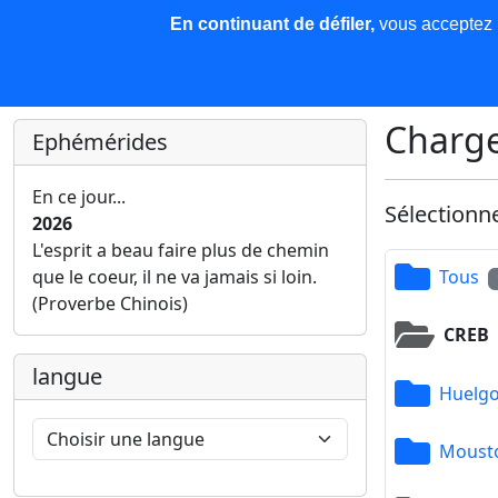
En continuant de défiler,
vous acceptez l'
COREMA
Les nouvelles
Base de données
Plu
Finir c'est gagner !
Charge
Ephémérides
En ce jour...
Sélectionn
2026
L'esprit a beau faire plus de chemin
que le coeur, il ne va jamais si loin.
Tous
(Proverbe Chinois)
CREB
langue
Huelgo
Mousto