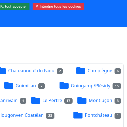
K, tout accepter
✗ Interdire tous les cookies
16 visiteur(s) et 0 membre(s) en ligne.
Chateauneuf du Faou
Compiègne
2
6
Guimiliau
Guingamp/Plésidy
7
15
Lanrivain
Le Pertre
Montluçon
1
17
3
Plougonven Coatélan
Pontchâteau
23
1