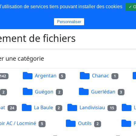
utilisation de services tiers pouvant installer des cookies
✓ O
s
Personnaliser
ment de fichiers
er une catégorie
Argentan
Chanac
142
5
1
Guégon
Guerlédan
2
2
3
at
La Baule
Landivisiau
24
2
15
ir AC / Locminé
Outils
5
2