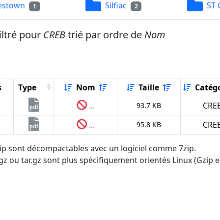
estown
Silfiac
ST 
1
2
iltré pour
CREB
trié par ordre de
Nom
s
Type
Nom
Taille
Catégo
...
CRE
93.7 KB
pdf
...
CRE
95.8 KB
pdf
.zip sont décompactables avec un logiciel comme 7zip.
tgz ou tar.gz sont plus spécifiquement orientés Linux (Gzip et