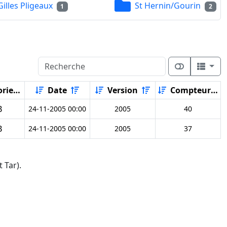
Gilles Pligeaux
St Hernin/Gourin
1
2
rie
Date
Version
Compteur
B
24-11-2005 00:00
2005
40
B
24-11-2005 00:00
2005
37
 Tar).