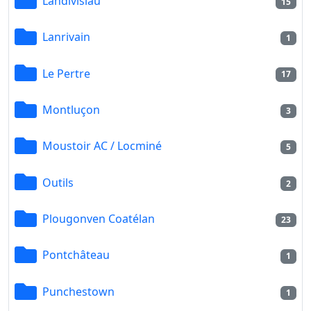
Landivisiau
15
Lanrivain
1
Le Pertre
17
Montluçon
3
Moustoir AC / Locminé
5
Outils
2
Plougonven Coatélan
23
Pontchâteau
1
Punchestown
1