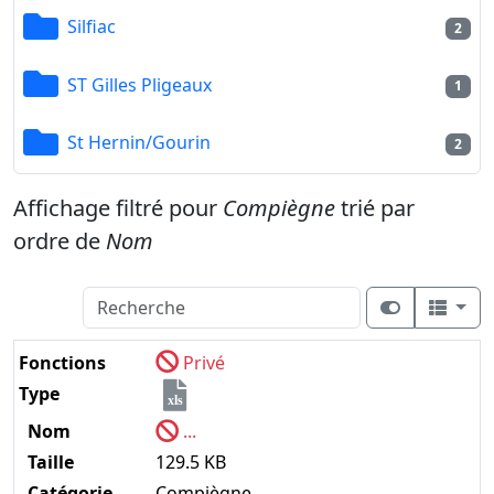
Silfiac
2
ST Gilles Pligeaux
1
St Hernin/Gourin
2
Affichage filtré pour
Compiègne
trié par
ordre de
Nom
Fonctions
Privé
Type
xls
Nom
...
Taille
129.5 KB
Catégorie
Compiègne