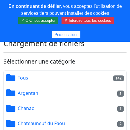
En continuant de défiler,
vous acceptez l'utilisation de
COREMA
services tiers pouvant installer des cookies
✓ OK, tout accepter
✗ Interdire tous les cookies
Plus de contenu
Personnaliser
Chargement de fichiers
Sélectionner une catégorie
Tous
142
Argentan
5
Chanac
1
Chateauneuf du Faou
2