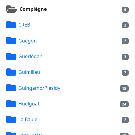
Compiègne
6
CREB
2
Guégon
2
Guerlédan
3
Guimiliau
7
Guingamp/Plésidy
15
Huelgoat
24
La Baule
2