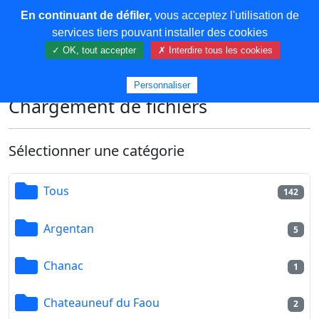
En continuant de défiler,
vous acceptez l'utilisation de
COREMA
services tiers pouvant installer des cookies
✓ OK, tout accepter
✗ Interdire tous les cookies
Plus de contenu
Personnaliser
Chargement de fichiers
Sélectionner une catégorie
Tous
142
Argentan
5
Chanac
1
Chateauneuf du Faou
2