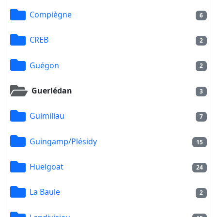
Compiègne
6
CREB
2
Guégon
2
Guerlédan
3
Guimiliau
7
Guingamp/Plésidy
15
Huelgoat
24
La Baule
2