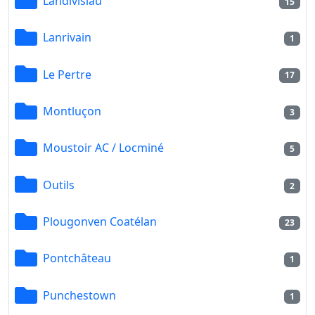
Landivisiau
15
Lanrivain
1
Le Pertre
17
Montluçon
3
Moustoir AC / Locminé
5
Outils
2
Plougonven Coatélan
23
Pontchâteau
1
Punchestown
1