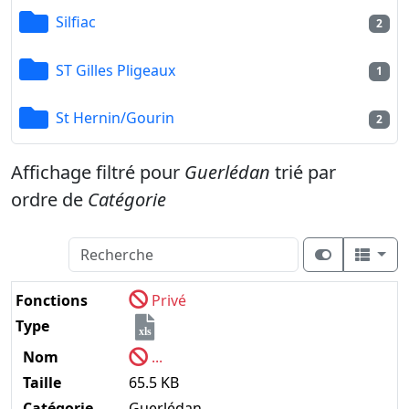
Silfiac
2
ST Gilles Pligeaux
1
St Hernin/Gourin
2
Affichage filtré pour
Guerlédan
trié par
ordre de
Catégorie
Fonctions
Privé
Type
xls
Nom
...
Taille
65.5 KB
Catégorie
Guerlédan