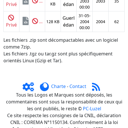
...
2003
2003
35
xls
Privé
KB
édan
00:00
31-05-
Guerl
...
128 KB
2004
2004
62
xls
Privé
édan
00:00
Les fichiers .zip sont décompactables avec un logiciel
comme 7zip.
Les fichiers .tgz ou tar.gz sont plus spécifiquement
orientés Linux (Gzip et Tar).
Charte
-
Contact
Tous les Logos et Marques sont déposés, les
commentaires sont sous la responsabilité de ceux qui
les ont publiés, le reste ©
PC-Luzel
Ce site respecte les consignes de la CNIL, déclaration
CNIL : COREMA N°1150134. Conformément à la loi