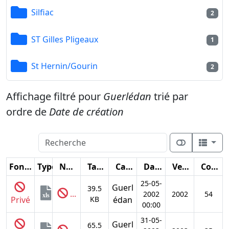
Silfiac
2
ST Gilles Pligeaux
1
St Hernin/Gourin
2
Affichage filtré pour
Guerlédan
trié par
ordre de
Date de création
Fonctions
Type
Nom
Taille
Catégorie
Date
Version
Compteur
25-05-
Guerl
39.5
...
2002
2002
54
xls
Privé
KB
édan
00:00
31-05-
Guerl
65.5