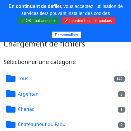
En continuant de défiler,
vous acceptez l'utilisation de
COREMA
services tiers pouvant installer des cookies
✓ OK, tout accepter
✗ Interdire tous les cookies
Plus de contenu
Personnaliser
Chargement de fichiers
Sélectionner une catégorie
Tous
142
Argentan
5
Chanac
1
Chateauneuf du Faou
2