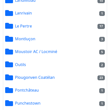
Landivisiau
15
Lanrivain
1
Le Pertre
17
Montluçon
3
Moustoir AC / Locminé
5
Outils
2
Plougonven Coatélan
23
Pontchâteau
1
Punchestown
1