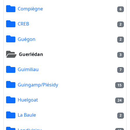
Compiègne
6
CREB
2
Guégon
2
Guerlédan
3
Guimiliau
7
Guingamp/Plésidy
15
Huelgoat
24
La Baule
2