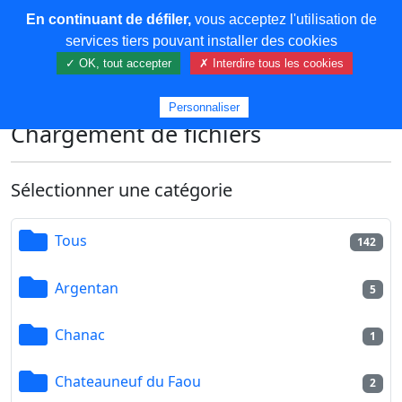
En continuant de défiler,
vous acceptez l'utilisation de
COREMA
services tiers pouvant installer des cookies
✓ OK, tout accepter
✗ Interdire tous les cookies
Plus de contenu
Personnaliser
Chargement de fichiers
Sélectionner une catégorie
Tous
142
Argentan
5
Chanac
1
Chateauneuf du Faou
2