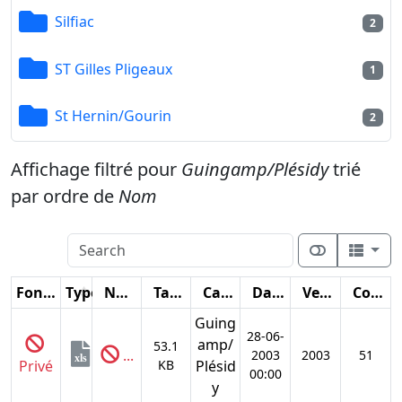
Silfiac
2
ST Gilles Pligeaux
1
St Hernin/Gourin
2
Affichage filtré pour
Guingamp/Plésidy
trié
par ordre de
Nom
Fonctions
Type
Nom
Taille
Catégorie
Date
Version
Compteur
Guing
28-06-
amp/
53.1
...
2003
2003
51
xls
Privé
KB
Plésid
00:00
y