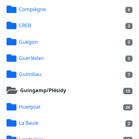
Compiègne
6
CREB
2
Guégon
2
Guerlédan
3
Guimiliau
7
Guingamp/Plésidy
15
Huelgoat
24
La Baule
2