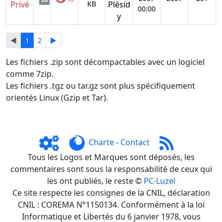
xls
Privé
KB
Plésid
00:00
y
◄
1
2
►
Les fichiers .zip sont décompactables avec un logiciel
comme 7zip.
Les fichiers .tgz ou tar.gz sont plus spécifiquement
orientés Linux (Gzip et Tar).
Charte
-
Contact
Tous les Logos et Marques sont déposés, les
commentaires sont sous la responsabilité de ceux qui
les ont publiés, le reste ©
PC-Luzel
Ce site respecte les consignes de la CNIL, déclaration
CNIL : COREMA N°1150134. Conformément à la loi
Informatique et Libertés du 6 janvier 1978, vous