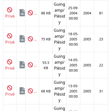
Guing
25-09-
amp/
...
88 KB
2004
2004
81
xls
Privé
Plésid
00:00
y
Guing
18-05-
amp/
...
75 KB
2005
2005
23
xls
Privé
Plésid
00:00
y
Guing
14-05-
amp/
55.5
...
2005
2005
22
xls
Privé
KB
Plésid
00:00
y
Guing
13-05-
amp/
...
68 KB
2005
2005
31
xls
Privé
Plésid
00:00
y
Guing