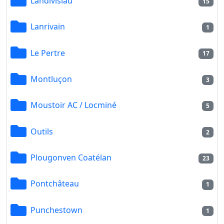
Landivisiau
15
Lanrivain
1
Le Pertre
17
Montluçon
3
Moustoir AC / Locminé
5
Outils
2
Plougonven Coatélan
23
Pontchâteau
1
Punchestown
1