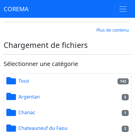
COREMA
Plus de contenu
Chargement de fichiers
Sélectionner une catégorie
Tous
142
Argentan
5
Chanac
1
Chateauneuf du Faou
2