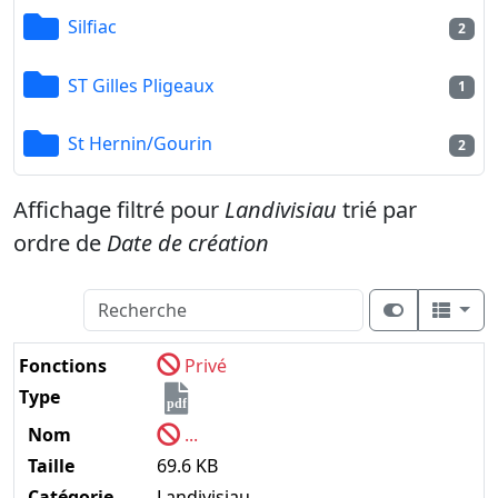
Silfiac
2
ST Gilles Pligeaux
1
St Hernin/Gourin
2
Affichage filtré pour
Landivisiau
trié par
ordre de
Date de création
Fonctions
Privé
Type
pdf
Nom
...
Taille
69.6 KB
Catégorie
Landivisiau