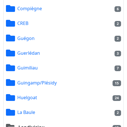
Compiègne
6
CREB
2
Guégon
2
Guerlédan
3
Guimiliau
7
Guingamp/Plésidy
15
Huelgoat
24
La Baule
2