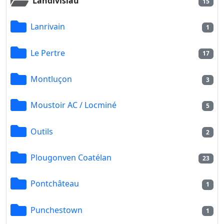
Landivisiau
15
Lanrivain
1
Le Pertre
17
Montluçon
3
Moustoir AC / Locminé
5
Outils
2
Plougonven Coatélan
23
Pontchâteau
1
Punchestown
1