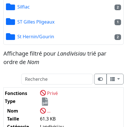
Silfiac
2
ST Gilles Pligeaux
1
St Hernin/Gourin
2
Affichage filtré pour
Landivisiau
trié par
ordre de
Nom
Fonctions
Privé
Type
pdf
Nom
...
Taille
61.3 KB
Catégorie
Landivisiau