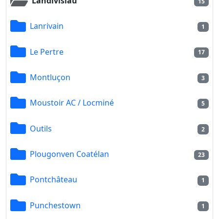
Landivisiau
15
Lanrivain
1
Le Pertre
17
Montluçon
3
Moustoir AC / Locminé
5
Outils
2
Plougonven Coatélan
23
Pontchâteau
1
Punchestown
1