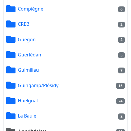
Compiègne
6
CREB
2
Guégon
2
Guerlédan
3
Guimiliau
7
Guingamp/Plésidy
15
Huelgoat
24
La Baule
2