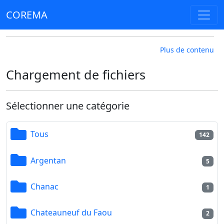
COREMA
Plus de contenu
Chargement de fichiers
Sélectionner une catégorie
Tous
142
Argentan
5
Chanac
1
Chateauneuf du Faou
2