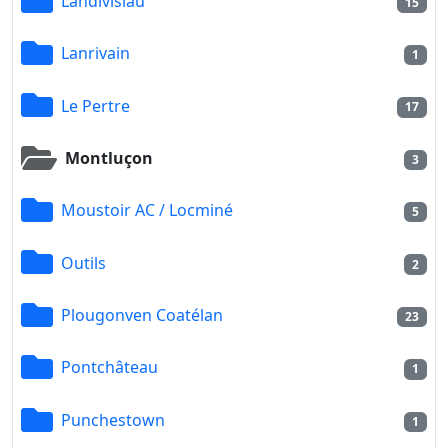
Landivisiau
15
Lanrivain
1
Le Pertre
17
Montluçon
3
Moustoir AC / Locminé
5
Outils
2
Plougonven Coatélan
23
Pontchâteau
1
Punchestown
1