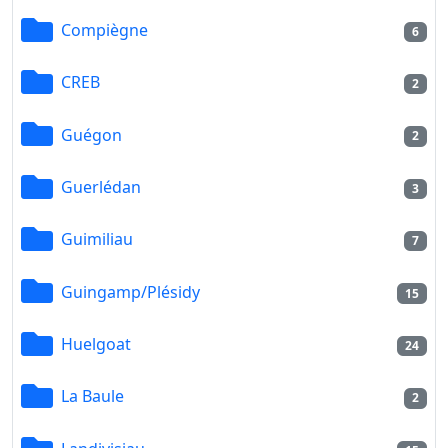
Compiègne
6
CREB
2
Guégon
2
Guerlédan
3
Guimiliau
7
Guingamp/Plésidy
15
Huelgoat
24
La Baule
2