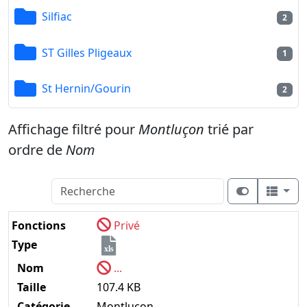
Silfiac
2
ST Gilles Pligeaux
1
St Hernin/Gourin
2
Affichage filtré pour
Montluçon
trié par
ordre de
Nom
Fonctions
Privé
Type
xls
Nom
...
Taille
107.4 KB
Catégorie
Montluçon