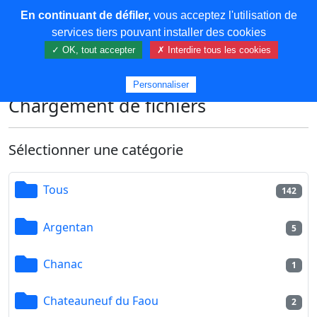
En continuant de défiler,
vous acceptez l'utilisation de
COREMA
services tiers pouvant installer des cookies
✓ OK, tout accepter
✗ Interdire tous les cookies
Plus de contenu
Personnaliser
Chargement de fichiers
Sélectionner une catégorie
Tous
142
Argentan
5
Chanac
1
Chateauneuf du Faou
2