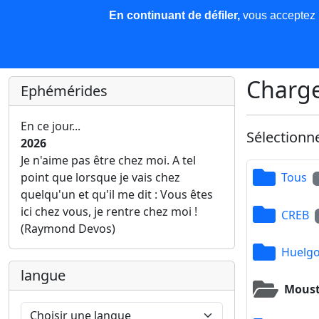
En continuant de défiler,
vous acceptez l'
COREMA
Les nouvelles
Base de données
Plu
Finir c'est gagner !
Charge
Ephémérides
En ce jour...
Sélectionn
2026
Je n'aime pas être chez moi. A tel
point que lorsque je vais chez
Tous
quelqu'un et qu'il me dit : Vous êtes
ici chez vous, je rentre chez moi !
CREB
(Raymond Devos)
Huelgo
langue
Moust