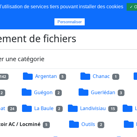
utilisation de services tiers pouvant installer des cookies
✓ O
s
Personnaliser
ment de fichiers
er une catégorie
Argentan
Chanac
142
5
1
Guégon
Guerlédan
2
2
3
at
La Baule
Landivisiau
24
2
15
oir AC / Locminé
Outils
5
2