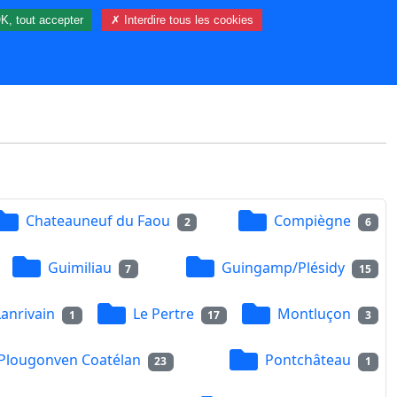
K, tout accepter
✗ Interdire tous les cookies
21 visiteur(s) et 0 membre(s) en ligne.
Chateauneuf du Faou
Compiègne
2
6
Guimiliau
Guingamp/Plésidy
7
15
Lanrivain
Le Pertre
Montluçon
1
17
3
Plougonven Coatélan
Pontchâteau
23
1