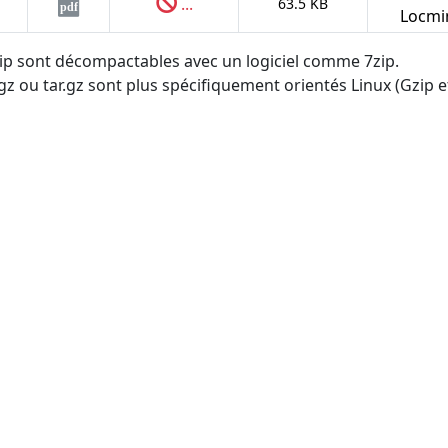
...
63.5 KB
pdf
Locmi
.zip sont décompactables avec un logiciel comme 7zip.
tgz ou tar.gz sont plus spécifiquement orientés Linux (Gzip et