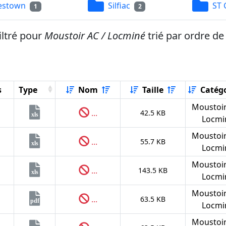
estown
Silfiac
ST 
1
2
iltré pour
Moustoir AC / Locminé
trié par ordre d
s
Type
Nom
Taille
Catégo
Moustoir
...
42.5 KB
xls
Locmi
Moustoir
...
55.7 KB
xls
Locmi
Moustoir
...
143.5 KB
xls
Locmi
Moustoir
...
63.5 KB
pdf
Locmi
Moustoir