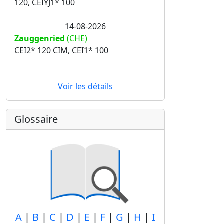
120, CEIYJ1* 100
14-08-2026
Zauggenried
(CHE)
CEI2* 120 CIM, CEI1* 100
Voir les détails
Glossaire
A
|
B
|
C
|
D
|
E
|
F
|
G
|
H
|
I