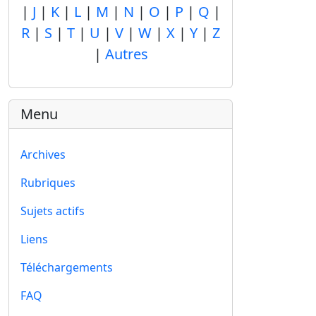
|
J
|
K
|
L
|
M
|
N
|
O
|
P
|
Q
|
R
|
S
|
T
|
U
|
V
|
W
|
X
|
Y
|
Z
|
Autres
Menu
Archives
Rubriques
Sujets actifs
Liens
Téléchargements
FAQ