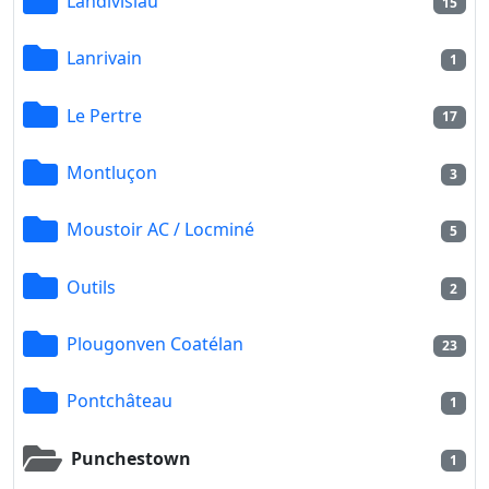
Landivisiau
15
Lanrivain
1
Le Pertre
17
Montluçon
3
Moustoir AC / Locminé
5
Outils
2
Plougonven Coatélan
23
Pontchâteau
1
Punchestown
1