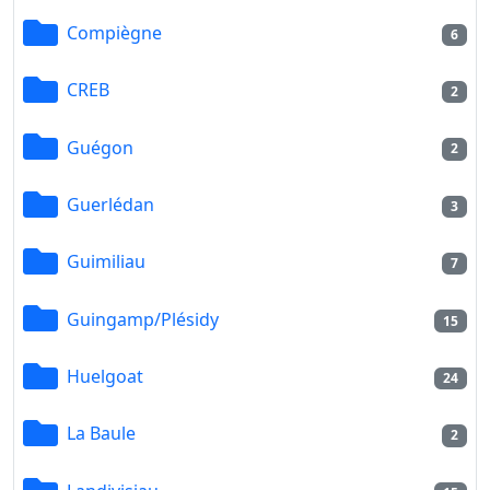
Compiègne
6
CREB
2
Guégon
2
Guerlédan
3
Guimiliau
7
Guingamp/Plésidy
15
Huelgoat
24
La Baule
2