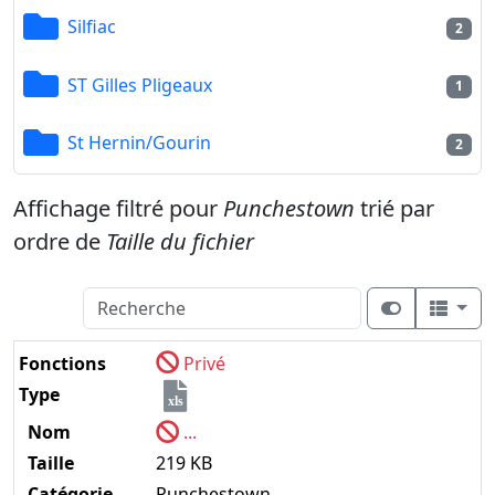
Silfiac
2
ST Gilles Pligeaux
1
St Hernin/Gourin
2
Affichage filtré pour
Punchestown
trié par
ordre de
Taille du fichier
Fonctions
Privé
Type
xls
Nom
...
Taille
219 KB
Catégorie
Punchestown