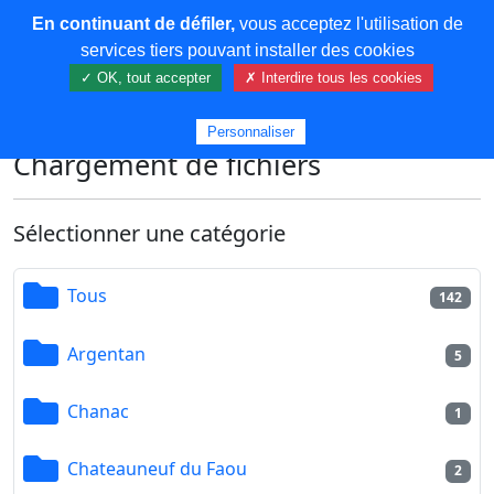
En continuant de défiler,
vous acceptez l'utilisation de
COREMA
services tiers pouvant installer des cookies
✓ OK, tout accepter
✗ Interdire tous les cookies
Plus de contenu
Personnaliser
Chargement de fichiers
Sélectionner une catégorie
Tous
142
Argentan
5
Chanac
1
Chateauneuf du Faou
2