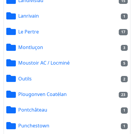
Landivisiau
15
Lanrivain
1
Le Pertre
17
Montluçon
3
Moustoir AC / Locminé
5
Outils
2
Plougonven Coatélan
23
Pontchâteau
1
Punchestown
1