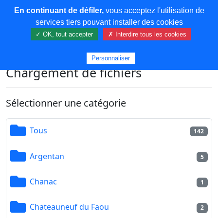
En continuant de défiler,
vous acceptez l'utilisation de
COREMA
services tiers pouvant installer des cookies
✓ OK, tout accepter
✗ Interdire tous les cookies
Plus de contenu
Personnaliser
Chargement de fichiers
Sélectionner une catégorie
Tous
142
Argentan
5
Chanac
1
Chateauneuf du Faou
2