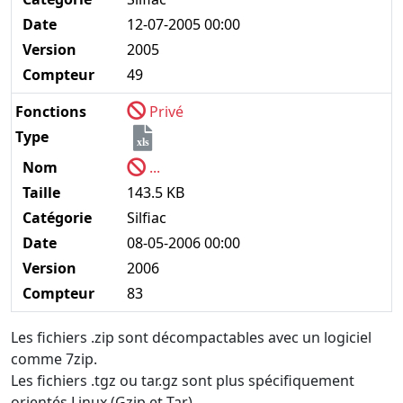
Date
12-07-2005 00:00
Version
2005
Compteur
49
Fonctions
Privé
Type
xls
Nom
...
Taille
143.5 KB
Catégorie
Silfiac
Date
08-05-2006 00:00
Version
2006
Compteur
83
Les fichiers .zip sont décompactables avec un logiciel
comme 7zip.
Les fichiers .tgz ou tar.gz sont plus spécifiquement
orientés Linux (Gzip et Tar).