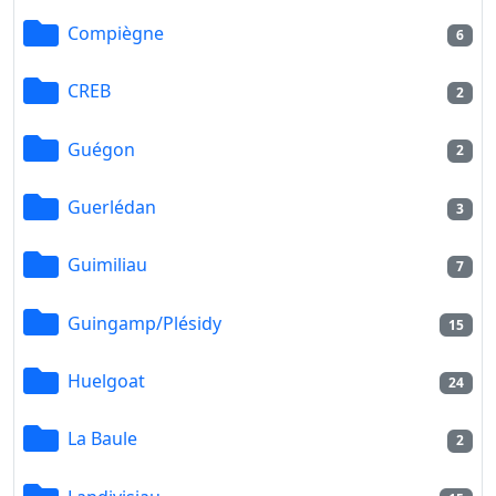
Compiègne
6
CREB
2
Guégon
2
Guerlédan
3
Guimiliau
7
Guingamp/Plésidy
15
Huelgoat
24
La Baule
2