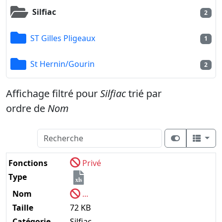
Silfiac
2
ST Gilles Pligeaux
1
St Hernin/Gourin
2
Affichage filtré pour
Silfiac
trié par
ordre de
Nom
Fonctions
Privé
Type
xls
Nom
...
Taille
72 KB
Catégorie
Silfiac