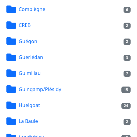
Compiègne
6
CREB
2
Guégon
2
Guerlédan
3
Guimiliau
7
Guingamp/Plésidy
15
Huelgoat
24
La Baule
2