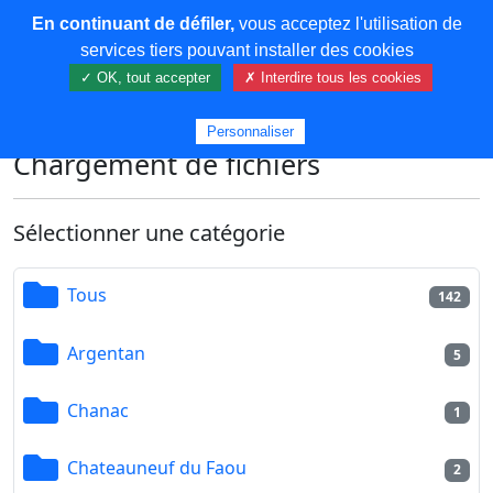
En continuant de défiler,
vous acceptez l'utilisation de
COREMA
services tiers pouvant installer des cookies
✓ OK, tout accepter
✗ Interdire tous les cookies
Plus de contenu
Personnaliser
Chargement de fichiers
Sélectionner une catégorie
Tous
142
Argentan
5
Chanac
1
Chateauneuf du Faou
2