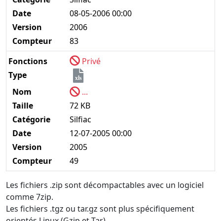
Date
08-05-2006 00:00
Version
2006
Compteur
83
Fonctions
Privé
Type
xls
Nom
...
Taille
72 KB
Catégorie
Silfiac
Date
12-07-2005 00:00
Version
2005
Compteur
49
Les fichiers .zip sont décompactables avec un logiciel
comme 7zip.
Les fichiers .tgz ou tar.gz sont plus spécifiquement
orientés Linux (Gzip et Tar).