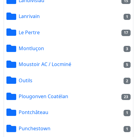
Landivisiau
15
Lanrivain
1
Le Pertre
17
Montluçon
3
Moustoir AC / Locminé
5
Outils
2
Plougonven Coatélan
23
Pontchâteau
1
Punchestown
1