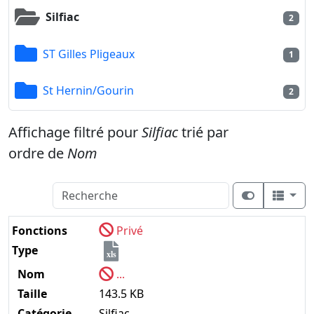
Silfiac
2
ST Gilles Pligeaux
1
St Hernin/Gourin
2
Affichage filtré pour
Silfiac
trié par
ordre de
Nom
Fonctions
Privé
Type
xls
Nom
...
Taille
143.5 KB
Catégorie
Silfiac