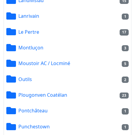
Landivisiau
15
Lanrivain
1
Le Pertre
17
Montluçon
3
Moustoir AC / Locminé
5
Outils
2
Plougonven Coatélan
23
Pontchâteau
1
Punchestown
1