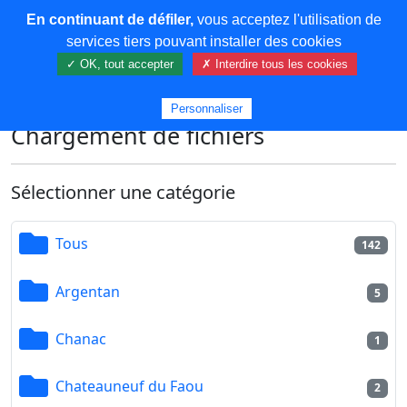
En continuant de défiler,
vous acceptez l'utilisation de
COREMA
services tiers pouvant installer des cookies
✓ OK, tout accepter
✗ Interdire tous les cookies
Plus de contenu
Personnaliser
Chargement de fichiers
Sélectionner une catégorie
Tous
142
Argentan
5
Chanac
1
Chateauneuf du Faou
2