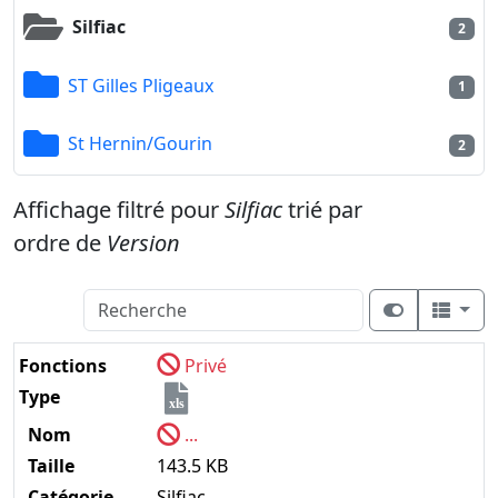
Silfiac
2
ST Gilles Pligeaux
1
St Hernin/Gourin
2
Affichage filtré pour
Silfiac
trié par
ordre de
Version
Fonctions
Privé
Type
xls
Nom
...
Taille
143.5 KB
Catégorie
Silfiac