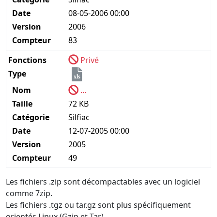
Date
08-05-2006 00:00
Version
2006
Compteur
83
Fonctions
Privé
Type
xls
Nom
...
Taille
72 KB
Catégorie
Silfiac
Date
12-07-2005 00:00
Version
2005
Compteur
49
Les fichiers .zip sont décompactables avec un logiciel
comme 7zip.
Les fichiers .tgz ou tar.gz sont plus spécifiquement
orientés Linux (Gzip et Tar).