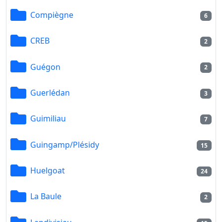
Compiègne
6
CREB
2
Guégon
2
Guerlédan
3
Guimiliau
7
Guingamp/Plésidy
15
Huelgoat
24
La Baule
2