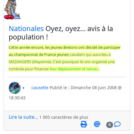
​Nationales
Oyez, oyez... avis à la
population !
Cette année encore, les jeunes Bretons ont décidé de participer
au championnat de France jeunes
cavaliers qui aura lieu à
MEZANGERS (Mayenne). C'est pourquoi ils ont organisé une
tombola pour financer
leur déplacement et tenue...
causette
Publié le : Dimanche 08 juin 2008 @
18:30:43
Lire la suite...
1 005 caractères de plus
0