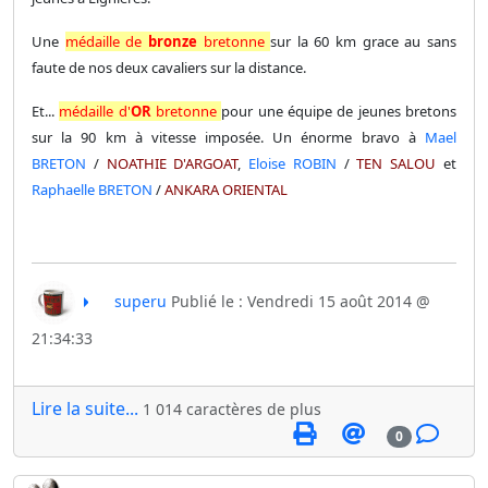
Une
médaille de
bronze
bretonne
sur la 60 km grace au sans
faute de nos deux cavaliers sur la distance.
Et...
médaille d'
OR
bretonne
pour une équipe de jeunes bretons
sur la 90 km à vitesse imposée. Un énorme bravo à
Mael
BRETON
/
NOATHIE D'ARGOAT
,
Eloise ROBIN
/
TEN SALOU
et
Raphaelle BRETON
/
ANKARA ORIENTAL
superu
Publié le : Vendredi 15 août 2014 @
21:34:33
Lire la suite...
1 014 caractères de plus
0