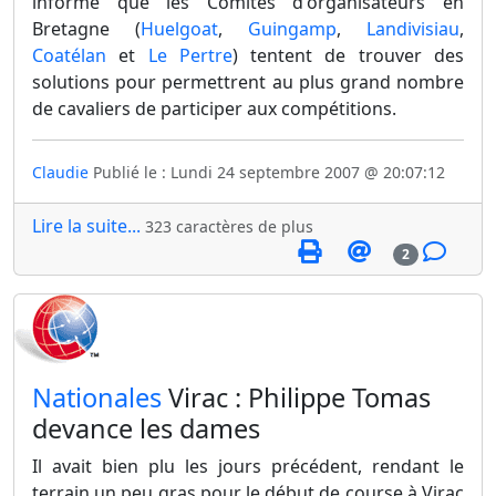
informe que les Comités d'organisateurs en
Bretagne (
Huelgoat
,
Guingamp
,
Landivisiau
,
Coatélan
et
Le Pertre
) tentent de trouver des
solutions pour permettrent au plus grand nombre
de cavaliers de participer aux compétitions.
Claudie
Publié le : Lundi 24 septembre 2007 @ 20:07:12
Lire la suite...
323 caractères de plus
2
​Nationales
Virac : Philippe Tomas
devance les dames
Il avait bien plu les jours précédent, rendant le
terrain un peu gras pour le début de course à Virac