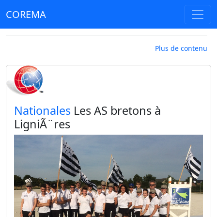
COREMA
Plus de contenu
​Nationales
Les AS bretons à
LigniÃ¨res