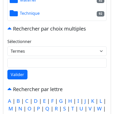
52
Technique
92
Rechercher par choix multiples
Sélectionner
Valider
Rechercher par lettre
A
|
B
|
C
|
D
|
E
|
F
|
G
|
H
|
I
|
J
|
K
|
L
|
M
|
N
|
O
|
P
|
Q
|
R
|
S
|
T
|
U
|
V
|
W
|