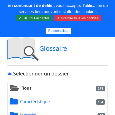
En continuant de défiler,
vous acceptez l'utilisation de
COREMA
services tiers pouvant installer des cookies
✓ OK, tout accepter
✗ Interdire tous les cookies
Plus de contenu
Personnaliser
Glossaire
Sélectionner un dossier
Tous
278
Caractéristique
134
Matériel