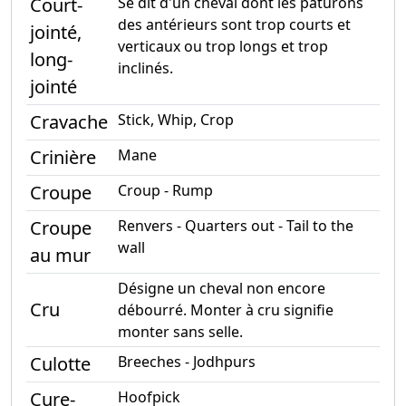
Court-
Se dit d'un cheval dont les paturons
des antérieurs sont trop courts et
jointé,
verticaux ou trop longs et trop
long-
inclinés.
jointé
Cravache
Stick, Whip, Crop
Crinière
Mane
Croupe
Croup - Rump
Croupe
Renvers - Quarters out - Tail to the
wall
au mur
Désigne un cheval non encore
Cru
débourré. Monter à cru signifie
monter sans selle.
Culotte
Breeches - Jodhpurs
Cure-
Hoofpick