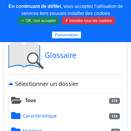
En continuant de défiler,
vous acceptez l'utilisation de
COREMA
services tiers pouvant installer des cookies
✓ OK, tout accepter
✗ Interdire tous les cookies
Plus de contenu
Personnaliser
Glossaire
Sélectionner un dossier
Tous
278
Caractéristique
134
Matériel