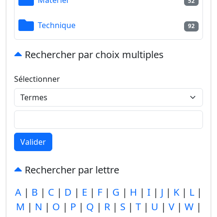
52
Technique
92
Rechercher par choix multiples
Sélectionner
Valider
Rechercher par lettre
A
|
B
|
C
|
D
|
E
|
F
|
G
|
H
|
I
|
J
|
K
|
L
|
M
|
N
|
O
|
P
|
Q
|
R
|
S
|
T
|
U
|
V
|
W
|