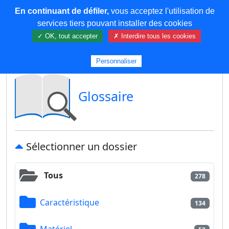
En continuant de défiler,
vous acceptez l'utilisation de
COREMA
services tiers pouvant installer des cookies
✓ OK, tout accepter
✗ Interdire tous les cookies
Plus de contenu
Personnaliser
Glossaire
Sélectionner un dossier
Tous
278
Caractéristique
134
Matériel