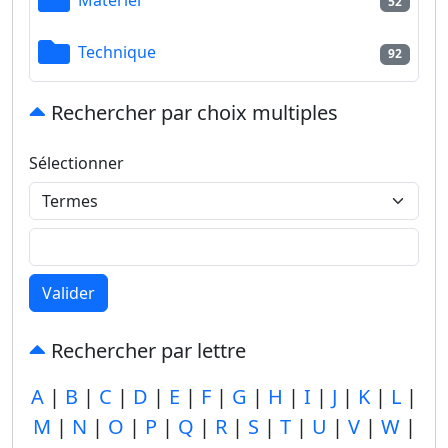
52
Technique
92
Rechercher par choix multiples
Sélectionner
Valider
Rechercher par lettre
A
|
B
|
C
|
D
|
E
|
F
|
G
|
H
|
I
|
J
|
K
|
L
|
M
|
N
|
O
|
P
|
Q
|
R
|
S
|
T
|
U
|
V
|
W
|