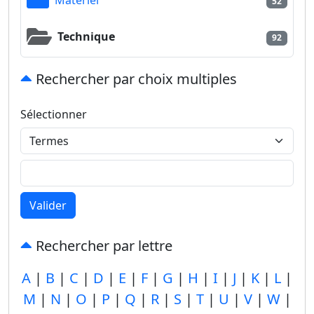
52
Technique
92
Rechercher par choix multiples
Sélectionner
Valider
Rechercher par lettre
A
|
B
|
C
|
D
|
E
|
F
|
G
|
H
|
I
|
J
|
K
|
L
|
M
|
N
|
O
|
P
|
Q
|
R
|
S
|
T
|
U
|
V
|
W
|