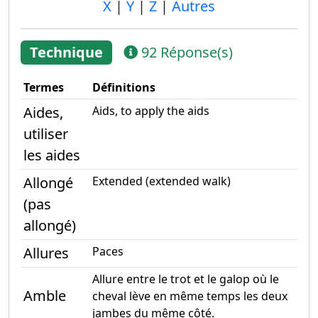
X
|
Y
|
Z
|
Autres
Technique
92 Réponse(s)
Termes
Définitions
Aides,
Aids, to apply the aids
utiliser
les aides
Allongé
Extended (extended walk)
(pas
allongé)
Allures
Paces
Allure entre le trot et le galop où le
Amble
cheval lève en même temps les deux
jambes du même côté.