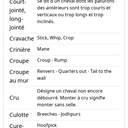
Court-
Se dit d'un cheval dont les paturons
des antérieurs sont trop courts et
jointé,
verticaux ou trop longs et trop
long-
inclinés.
jointé
Cravache
Stick, Whip, Crop
Crinière
Mane
Croupe
Croup - Rump
Croupe
Renvers - Quarters out - Tail to the
wall
au mur
Désigne un cheval non encore
Cru
débourré. Monter à cru signifie
monter sans selle.
Culotte
Breeches - Jodhpurs
Cure-
Hoofpick