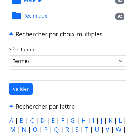
52
Technique
92
Rechercher par choix multiples
Sélectionner
Valider
Rechercher par lettre
A
|
B
|
C
|
D
|
E
|
F
|
G
|
H
|
I
|
J
|
K
|
L
|
M
|
N
|
O
|
P
|
Q
|
R
|
S
|
T
|
U
|
V
|
W
|