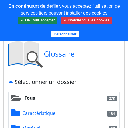
En continuant de défiler,
vous acceptez l'utilisation de
COREMA
services tiers pouvant installer des cookies
✓ OK, tout accepter
✗ Interdire tous les cookies
Plus de contenu
Personnaliser
Glossaire
Sélectionner un dossier
Tous
278
Caractéristique
134
Matériel