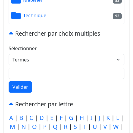
52
Technique
92
Rechercher par choix multiples
Sélectionner
Valider
Rechercher par lettre
A
|
B
|
C
|
D
|
E
|
F
|
G
|
H
|
I
|
J
|
K
|
L
|
M
|
N
|
O
|
P
|
Q
|
R
|
S
|
T
|
U
|
V
|
W
|