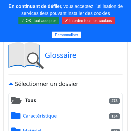
En continuant de défiler,
vous acceptez l'utilisation de
COREMA
services tiers pouvant installer des cookies
✓ OK, tout accepter
✗ Interdire tous les cookies
Plus de contenu
Personnaliser
Glossaire
Sélectionner un dossier
Tous
278
Caractéristique
134
Matériel