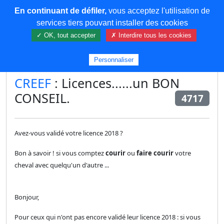
En continuant de défiler,
vous acceptez l'utilisation de
COREMA
services tiers pouvant installer des cookies
✓ OK, tout accepter
✗ Interdire tous les cookies
Plus de contenu
Personnaliser
CREEF
: Licences......un BON
CONSEIL.
4717
Avez-vous validé votre licence 2018 ?
Bon à savoir ! si vous comptez
courir
ou
faire courir
votre
cheval avec quelqu'un d'autre ...
Bonjour,
Pour ceux qui n'ont pas encore validé leur licence 2018 : si vous