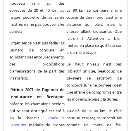
nouveau venir sur des
épreuves de 20 et 40 km, au
La 90 km se compare à une
risque peut-être de se sentir
course de demi-fond, c'est une
frustrés de ne pas pouvoir aller
distance qui plaît, mais la
au-delà
vitesse allant croissante. Que
fait-on ? Attention à bien
Organiser ce n'est pas facile ! Et
mettre en place ce qu'il faut sur
Bernard de conclure en
la dernière étape.
sollicitant des encouragements,
des propositions
Le haut niveau n'est pas
d'améiorations de la part des
l'objectif unique, beaucoup de
insatisfaits.
cavaliers se satisfont de
concours sur une journée : c'est
L'éition 2007 de l'agenda de
une affaire de compromis entre
l'endurance en Bretagne
les moyens, le plaisir, la durée.
préente les champions seniors
qui se sont distingué cet été à
Au-delà de la 90 km, le rêve
Aix la Chapelle :
Elodie le
peut se réaliser, se concrétiser
Labourier
, médaille de bronze
comme un conte de fée,