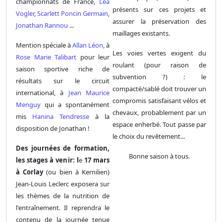
championnats de France,
Léa
présents sur ces projets et
Vogler
,
Scarlett Poncin Germain
,
assurer la préservation des
Jonathan Rannou
...
maillages existants.
Mention spéciale à
Allan Léon
, à
Les voies vertes exigent du
Rose Marie Talibart
pour leur
roulant (pour raison de
saison sportive riche de
subvention ?) : le
résultats sur le circuit
compacté/sablé doit trouver un
international, à
Jean Maurice
compromis satisfaisant vélos et
Menguy
qui a spontanément
chevaux, probablement par un
mis
Hanina Tendresse
à la
espace enherbé. Tout passe par
disposition de Jonathan !
le choix du revêtement...
Des journées de formation,
Bonne saison à tous.
les stages à venir: l
e
17 mars
à Corlay
(ou bien à Kernilien)
Jean-Louis Leclerc exposera sur
les thèmes de la nutrition de
l'entraînement. Il reprendra le
contenu de la journée tenue