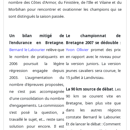
nombre des Côtes d'Armor, du Finistère, de l'Ille et Vilaine et du
Morbihan pour rencontrer et ovationner les champions qui se
sont distingués la saison passée.
Un bilan mitigé de
Le championnat de
l'endurance en Bretagne
.
Bretagne 2007 se dédouble
:
Bernard le Labourier
relève que
Yvon Ollivier
promet des prix
le nombre de pratiquants en
en rapport avec le niveau pour
2006 poursuit la légère
la version juniors. La version
régression engagée depuis
jeunes cavaliers sera courue, le
2003. L'augmentation du
15 juillet à Landivisiau.
nombre d'épreuves proposées,
La 90 km source de débat
. Les
ne s'est pas accompagnée
90 km se courent vite en
d'une consolidation du nombre
Bretagne, bien plus vite que
d'engagements. La commission
dans les autres régions
s'est posé la question, a
constate Bernard le Labourier.
travaillé le sujet, et... reste sans
Et de lancer le débat : Comment
solution pour encore. Il est