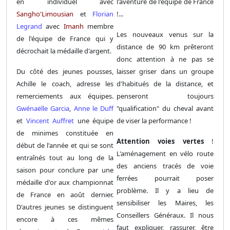
en individuel avec
l'aventure de l'équipe de France
Sangho'Limousian
et
Florian
!...
Legrand
avec
Imanh
membre
Les nouveaux venus sur la
de l'équipe de France qui y
distance de 90 km prêteront
décrochait la médaille d'argent.
donc attention à ne pas se
Du côté des jeunes pousses,
laisser griser dans un groupe
Achille le coach, adresse les
d'habitués de la distance, et
remerciements aux équipes.
penseront toujours
Gwénaëlle Garcia
,
Anne le Duff
"qualification" du cheval avant
et
Vincent Auffret
une équipe
de viser la performance !
de minimes constituée en
Attention voies vertes
!
début de l'année et qui se sont
L'aménagement en vélo route
entraînés tout au long de la
des anciens tracés de voie
saison pour conclure par une
ferrées pourrait poser
médaille d'or aux championnat
problème. Il y a lieu de
de France en août dernier.
sensibiliser les Maires, les
D'autres jeunes se distinguent
Conseillers Généraux. Il nous
encore à ces mêmes
faut expliquer, rassurer, être