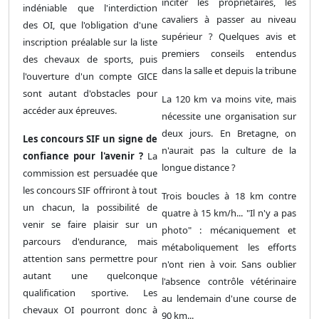
inciter les propriétaires, les
indéniable que l'interdiction
cavaliers à passer au niveau
des OI, que l'obligation d'une
supérieur ? Quelques avis et
inscription préalable sur la liste
premiers conseils entendus
des chevaux de sports, puis
dans la salle et depuis la tribune
l'ouverture d'un compte GICE
sont autant d'obstacles pour
La 120 km va moins vite, mais
accéder aux épreuves.
nécessite une organisation sur
deux jours. En Bretagne, on
Les concours SIF un signe de
n'aurait pas la culture de la
confiance pour l'avenir ?
La
longue distance ?
commission est persuadée que
les concours SIF offriront à tout
Trois boucles à 18 km contre
un chacun, la possibilité de
quatre à 15 km/h... "Il n'y a pas
venir se faire plaisir sur un
photo" : mécaniquement et
parcours d'endurance, mais
métaboliquement les efforts
attention sans permettre pour
n'ont rien à voir. Sans oublier
autant une quelconque
l'absence contrôle vétérinaire
qualification sportive. Les
au lendemain d'une course de
chevaux OI pourront donc à
90 km...