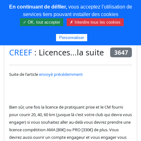
En continuant de défiler,
vous acceptez l'utilisation de
COREMA
services tiers pouvant installer des cookies
✓ OK, tout accepter
✗ Interdire tous les cookies
Plus de contenu
Personnaliser
CREEF
: Licences...la suite
3647
Suite de l'article
envoyé précédemment
Bien sûr, une fois la licence de pratiquant prise et le CM fourni
pour courir 20, 40, 60 km (jusque là c'est votre club qui devra vous
engager) si vous souhaitez aller au-delà vous devrez prendre une
licence compétition AMA [80€] ou PRO [330€] de plus. Vous
devrez aussi ouvrir un compte engageur et vous engager vous