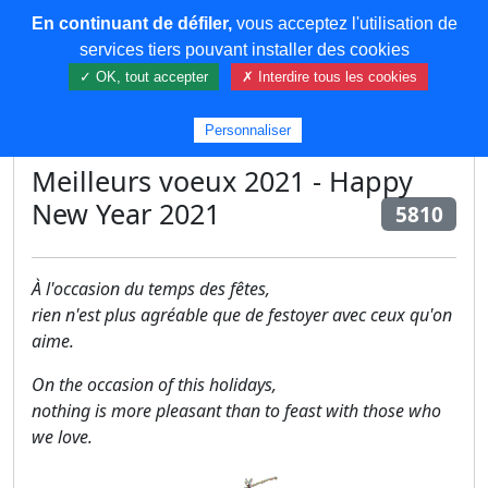
En continuant de défiler,
vous acceptez l'utilisation de
COREMA
services tiers pouvant installer des cookies
✓ OK, tout accepter
✗ Interdire tous les cookies
Plus de contenu
Personnaliser
Meilleurs voeux 2021 - Happy
New Year 2021
5810
À l'occasion du temps des fêtes,
rien n'est plus agréable que de festoyer avec ceux qu'on
aime.
On the occasion of this holidays,
nothing is more pleasant than to feast with those who
we love.