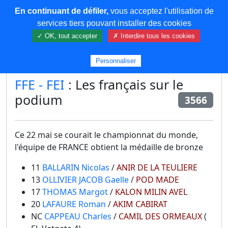
En continuant de défiler,
vous acceptez l'utilisation de
COREMA
services tiers pouvant installer des cookies
✓ OK, tout accepter
✗ Interdire tous les cookies
Plus de contenu
Personnaliser
FFE - FEI
: Les français sur le
podium
3566
Ce 22 mai se courait le championnat du monde,
l'équipe de FRANCE obtient la médaille de bronze
11
BALLARIN Nicolas
/
ANIR DE LA TEULIERE
13
OLLIVIER JACOB Gaelle
/
POD MADE
17
THOMAS Margot
/
KALON MILIN AVEL
20
LAFAURE Roman
/
AKIM CABIRAT
NC
CAPPEAU Charles
/
CAMIL DES ORMEAUX
(