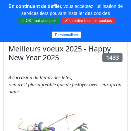
En continuant de défiler,
vous acceptez l'utilisation de
COREMA
services tiers pouvant installer des cookies
✓ OK, tout accepter
✗ Interdire tous les cookies
Plus de contenu
Personnaliser
Meilleurs voeux 2025 - Happy
New Year 2025
1433
À l'occasion du temps des fêtes,
rien n'est plus agréable que de festoyer avec ceux qu'on
aime.