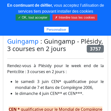
En continuant de défiler,
vous acceptez l'utilisation de
COREMA
services tiers pouvant installer des cookies
✓ OK, tout accepter
✗ Interdire tous les cookies
Plus de contenu
Personnaliser
Guingamp
: Guingamp - Plésidy,
3 courses en 2 jours
3757
Rendez-vous à Plésidy pour le week end de la
Pentcôte : 3 courses en 2 jours :
le samedi 3 juin CEN* qualificative pour le
mondial de 7 et 8ans de Compiègne 2006,
le dimanche 4 juin CEN** et CEN***.
CEN *
qualificative pour le Mondial de Compiègne