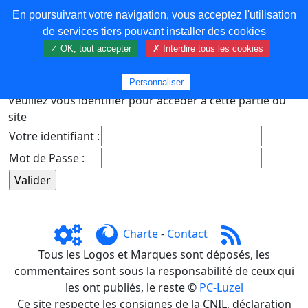
En poursuivant votre navigation, vous acceptez l'utilisation
COREMA
de services tiers pouvant installer des cookies
✓ OK, tout accepter
✗ Interdire tous les cookies
Plus de contenu
Personnaliser
Veuillez vous identifier pour accéder à cette partie du
site
Votre identifiant :
Mot de Passe :
Charte
-
Contact
Tous les Logos et Marques sont déposés, les
commentaires sont sous la responsabilité de ceux qui
les ont publiés, le reste ©
PC-Luzel
Ce site respecte les consignes de la CNIL, déclaration