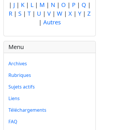
|
J
|
K
|
L
|
M
|
N
|
O
|
P
|
Q
|
R
|
S
|
T
|
U
|
V
|
W
|
X
|
Y
|
Z
|
Autres
Menu
Archives
Rubriques
Sujets actifs
Liens
Téléchargements
FAQ