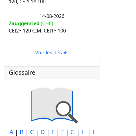
120, CEIYJ1* 100
14-08-2026
Zauggenried
(CHE)
CEI2* 120 CIM, CEI1* 100
Voir les détails
Glossaire
A
|
B
|
C
|
D
|
E
|
F
|
G
|
H
|
I