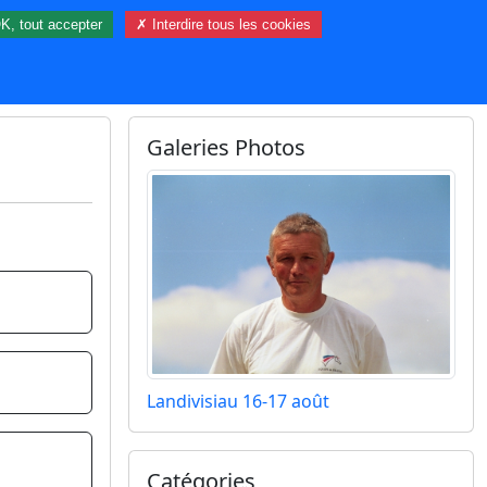
K, tout accepter
✗ Interdire tous les cookies
96 visiteur(s) et 0 membre(s) en ligne.
Galeries Photos
Landivisiau 16-17 août
Catégories