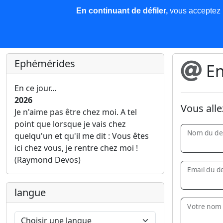
En continuant de défiler,
vous acceptez l'
COREMA
Les nouvelles
Base de données
Plu
Finir c'est gagner !
Ephémérides
En
En ce jour...
2026
Vous alle
Je n'aime pas être chez moi. A tel
point que lorsque je vais chez
Nom du des
quelqu'un et qu'il me dit : Vous êtes
ici chez vous, je rentre chez moi !
(Raymond Devos)
Email du de
langue
Votre nom