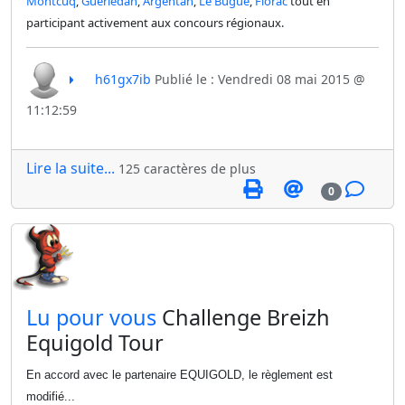
Montcuq
,
Guerlédan
,
Argentan
,
Le Bugue
,
Florac
tout en
participant activement aux concours régionaux.
h61gx7ib
Publié le : Vendredi 08 mai 2015 @
11:12:59
Lire la suite...
125 caractères de plus
0
​Lu pour vous
Challenge Breizh
Equigold Tour
En accord avec le partenaire EQUIGOLD, le règlement est
modifié...