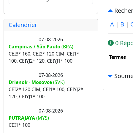
Recherc
A
|
B
|
Calendrier
07-08-2026
0 Répo
Campinas / São Paulo
(BRA)
CEI3* 160, CEI2* 120 CIM, CEI1*
Termes
100, CEIYJ2* 120, CEIYJ1* 100
07-08-2026
Soumet
Drienok - Mosovce
(SVK)
CEI2* 120 CIM, CEI1* 100, CEIYJ2*
120, CEIYJ1* 100
07-08-2026
PUTRAJAYA
(MYS)
CEI1* 100