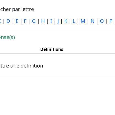
her par lettre
C
|
D
|
E
|
F
|
G
|
H
|
I
|
J
|
K
|
L
|
M
|
N
|
O
|
P
nse(s)
Définitions
tre une définition