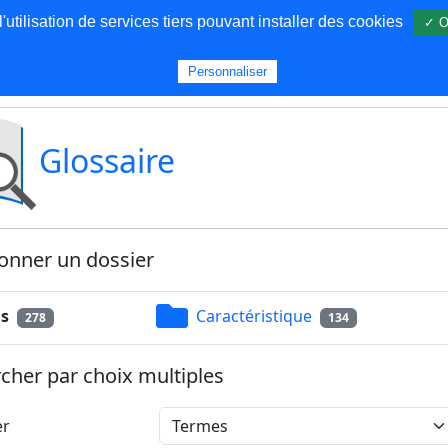
utilisation de services tiers pouvant installer des cookies
✓ O
s
Personnaliser
Glossaire
onner un dossier
s
Caractéristique
278
134
cher par choix multiples
er