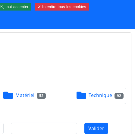
K, tout accepter
✗ Interdire tous les cookies
60 visiteur(s) et 0 membre(s) en ligne.
Matériel
Technique
52
92
Valider