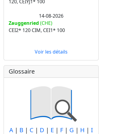
120, CEIYJ1* 100
14-08-2026
Zauggenried
(CHE)
CEI2* 120 CIM, CEI1* 100
Voir les détails
Glossaire
A
|
B
|
C
|
D
|
E
|
F
|
G
|
H
|
I