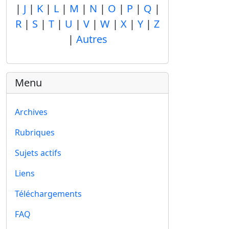
|
J
|
K
|
L
|
M
|
N
|
O
|
P
|
Q
|
R
|
S
|
T
|
U
|
V
|
W
|
X
|
Y
|
Z
|
Autres
Menu
Archives
Rubriques
Sujets actifs
Liens
Téléchargements
FAQ