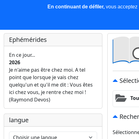
En continuant de défiler,
vous acceptez l'
COREMA
Les nouvelles
Base de données
Plu
Finir c'est gagner !
Ephémérides
En ce jour...
2026
Je n'aime pas être chez moi. A tel
point que lorsque je vais chez
Sélecti
quelqu'un et qu'il me dit : Vous êtes
ici chez vous, je rentre chez moi !
Tou
(Raymond Devos)
Recher
langue
Sélectionn