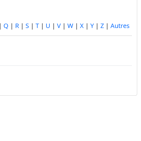
|
Q
|
R
|
S
|
T
|
U
|
V
|
W
|
X
|
Y
|
Z
|
Autres