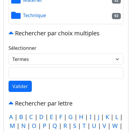
52
Technique
92
Rechercher par choix multiples
Sélectionner
Valider
Rechercher par lettre
A
|
B
|
C
|
D
|
E
|
F
|
G
|
H
|
I
|
J
|
K
|
L
|
M
|
N
|
O
|
P
|
Q
|
R
|
S
|
T
|
U
|
V
|
W
|