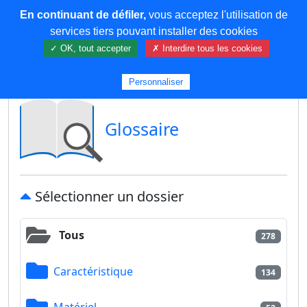
En continuant de défiler,
vous acceptez l'utilisation de
COREMA
services tiers pouvant installer des cookies
✓ OK, tout accepter
✗ Interdire tous les cookies
Plus de contenu
Personnaliser
Glossaire
Sélectionner un dossier
Tous
278
Caractéristique
134
Matériel