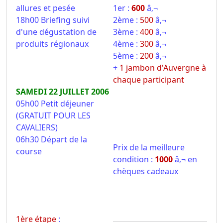
allures et pesée
1er :
600
â‚¬
18h00 Briefing suivi
2ème :
500
â‚¬
d'une dégustation de
3ème :
400
â‚¬
produits régionaux
4ème :
300
â‚¬
5ème :
200
â‚¬
+
1 jambon d'Auvergne à
chaque participant
SAMEDI 22 JUILLET 2006
05h00 Petit déjeuner
(GRATUIT POUR LES
CAVALIERS)
06h30 Départ de la
Prix de la meilleure
course
condition :
1000
â‚¬ en
chèques cadeaux
1ère étape
: