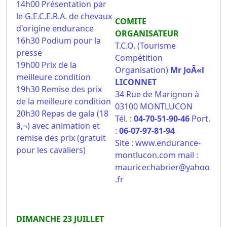
14h00 Présentation par
le G.E.C.E.R.A. de chevaux
COMITE
d'origine endurance
ORGANISATEUR
16h30 Podium pour la
T.C.O. (Tourisme
presse
Compétition
19h00 Prix de la
Organisation)
Mr JoÃ«l
meilleure condition
LICONNET
19h30 Remise des prix
34 Rue de Marignon à
de la meilleure condition
03100 MONTLUCON
20h30 Repas de gala (18
Tél. :
04-70-51-90-46
Port.
â‚¬) avec animation et
:
06-07-97-81-94
remise des prix (gratuit
Site :
www.endurance-
pour les cavaliers)
montlucon.com
mail :
mauricechabrier@yahoo
.fr
DIMANCHE 23 JUILLET