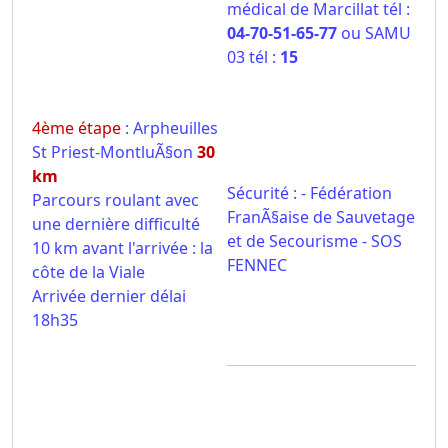
médical de Marcillat tél :
04-70-51-65-77
ou SAMU
03 tél :
15
4ème étape
: Arpheuilles
St Priest-MontluÃ§on
30
km
Sécurité : - Fédération
Parcours roulant avec
FranÃ§aise de Sauvetage
une dernière difficulté
et de Secourisme - SOS
10 km avant l'arrivée : la
FENNEC
côte de la Viale
Arrivée dernier délai
18h35