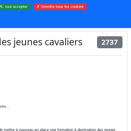
K, tout accepter
✗ Interdire tous les cookies
88 visiteur(s) et 0 membre(s) en ligne.
des jeunes cavaliers
2737
etons…
e mettre à nouveau en place une formation à destination des jeunes