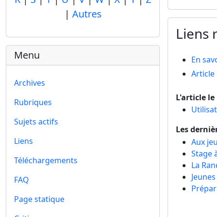
|
Autres
Liens r
Menu
En savo
Articl
Archives
L'article l
Rubriques
Utilisa
Sujets actifs
Les derniè
Liens
Aux je
Stage à
Téléchargements
La Ran
Jeunes 
FAQ
Prépar
Page statique