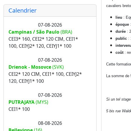
cavaliers bret
Calendrier
lieu
: Equ
07-08-2026
époque
:
Campinas / São Paulo
(BRA)
durée
: 2
CEI3* 160, CEI2* 120 CIM, CEI1*
public
: 
100, CEIYJ2* 120, CEIYJ1* 100
interven
coût
: re
07-08-2026
Cette formatio
Drienok - Mosovce
(SVK)
CEI2* 120 CIM, CEI1* 100, CEIYJ2*
La somme de 50
120, CEIYJ1* 100
07-08-2026
Si un tel stage
PUTRAJAYA
(MYS)
CEI1* 100
5 bis rue Wal
08-08-2026
Bellevigne
(16)