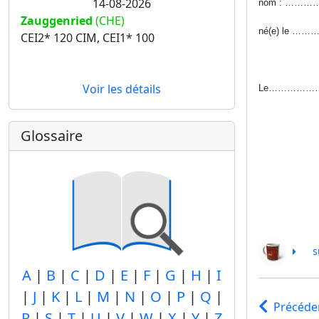
14-08-2026
nom : ……
Zauggenried
(CHE)
né(e) le 
CEI2* 120 CIM, CEI1* 100
Voir les détails
Le……………
Glossaire
s
A
|
B
|
C
|
D
|
E
|
F
|
G
|
H
|
I
|
J
|
K
|
L
|
M
|
N
|
O
|
P
|
Q
|
Précéde
R
|
S
|
T
|
U
|
V
|
W
|
X
|
Y
|
Z