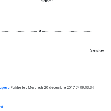
…………………………………… prénom : ………………………………..
……………………………..
……………………………… à …………………………………………….
Signature
uperu
Publié le : Mercredi 20 décembre 2017 @ 09:03:34
nt