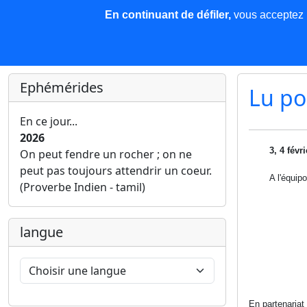
En continuant de défiler,
vous acceptez l'
COREMA
Les nouvelles
Base de données
Plu
Finir c'est gagner !
Ephémérides
Lu po
En ce jour...
2026
3, 4 févr
On peut fendre un rocher ; on ne
peut pas toujours attendrir un coeur.
A l'équip
(Proverbe Indien - tamil)
langue
En partenariat