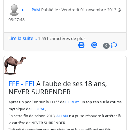
JPAM
Publié le : Vendredi 01 novembre 2013 @
08:27:48
Lire la suite...
1 551 caractères de plus
0
​FFE - FEI
A l'aube de ses 18 ans,
NEVER SURRENDER
Apres un podium sur la CEI** de
CORLAY
, un top ten sur la course
mythique de
FLORAC
,
E
n cette fin de saison 2013,
ALLAN
n'a pu se résoudre à arrêter là,
la carrière de NEVER SURRENDER.
Il rêvait de terminer sur une victoire et bien voilà qui est fait !