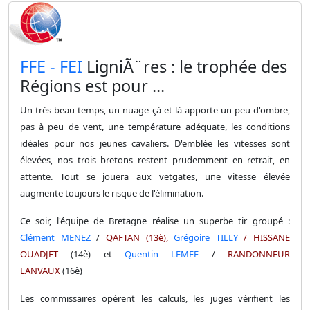
​FFE - FEI
LigniÃ¨res : le trophée des
Régions est pour ...
Un très beau temps, un nuage çà et là apporte un peu d'ombre,
pas à peu de vent, une température adéquate, les conditions
idéales pour nos jeunes cavaliers. D'emblée les vitesses sont
élevées, nos trois bretons restent prudemment en retrait, en
attente. Tout se jouera aux vetgates, une vitesse élevée
augmente toujours le risque de l'élimination.
Ce soir, l'équipe de Bretagne réalise un superbe tir groupé :
Clément MENEZ
/
QAFTAN
(13è),
Grégoire TILLY
/
HISSANE
OUADJET
(14è) et
Quentin LEMEE
/
RANDONNEUR
LANVAUX
(16è)
Les commissaires opèrent les calculs, les juges vérifient les