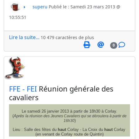
superu
Publié le : Samedi 23 mars 2013 @
10:55:51
Lire la suite...
10 479 caractères de plus
0
​FFE - FEI
Réunion générale des
cavaliers
Le samedi 26 janvier 2013 à partir de 18h30 à Corlay.
(
Après l
a réunion des Jeunes Cavaliers qui se déroulera à partir de
)
16h30
Lieu : Salle des fêtes du
haut
Corlay - La Croix du
haut
Corlay
(en venant de Corlay route de Quintin)